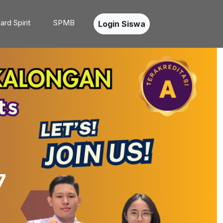
ard Spirit
SPMB
Login Siswa
7