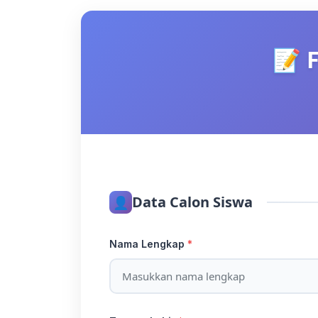
📝 
Data Calon Siswa
👤
Nama Lengkap
*