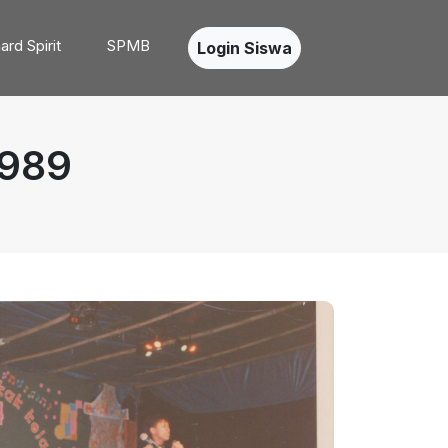
ard Spirit
SPMB
Login Siswa
989