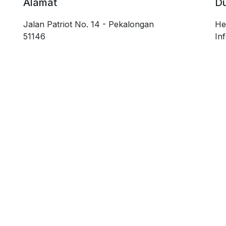
Alamat
D
Jalan Patriot No. 14 - Pekalongan
He
51146
In