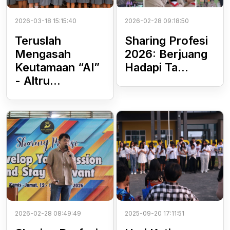
2026-03-18 15:15:40
2026-02-28 09:18:50
Teruslah
Sharing Profesi
Mengasah
2026: Berjuang
Keutamaan “AI”
Hadapi Ta...
- Altru...
2026-02-28 08:49:49
2025-09-20 17:11:51