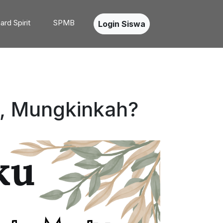
ard Spirit
SPMB
Login Siswa
, Mungkinkah?